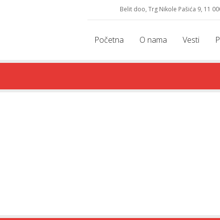
Belit doo, Trg Nikole Pašića 9, 11 00
Početna
O nama
Vesti
P