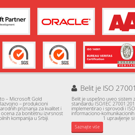
Belit je ISO 2700
 to – Microsoft Gold
Belit je uspešno uveo sistem
Razvojno – produkcioni
standardu ISO/IEC 27001:2013
rodnih priznanja za kvalitet i
implementirao i sprovodi i ISO
a ocena za bonitetnu izvrsnost
informaciono-komunikacionih t
ilnih kompanija u Srbiji.
1 upravljenje 
Saznajte više