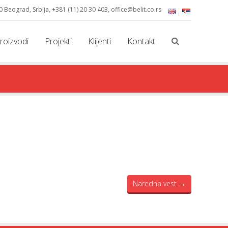
0 Beograd, Srbija, +381 (11) 20 30 403, office@belit.co.rs
English
Serbian
roizvodi
Projekti
Klijenti
Kontakt
Naredna vest
→