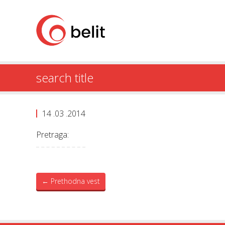
search title
14 .03 .2014
Pretraga:
←
Prethodna vest