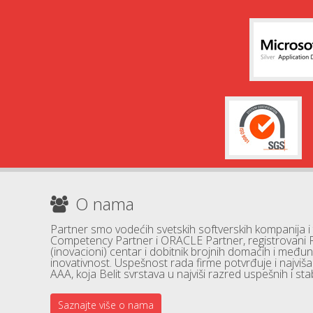
O nama
Partner smo vodećih svetskih softverskih kompanija i
Competency Partner i ORACLE Partner, registrovani 
(inovacioni) centar i dobitnik brojnih domaćih i međuna
inovativnost. Uspešnost rada firme potvrđuje i najviš
AAA, koja Belit svrstava u najviši razred uspešnih i stab
Saznajte više o nama